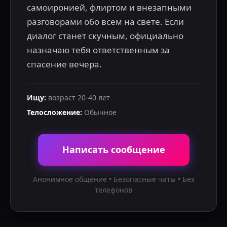
самоиронией, флиртом и внезапными 
разговорами обо всем на свете. Если 
диалог станет скучным, официально 
назначаю тебя ответственным за 
спасение вечера.
Ищу
:
возраст
20
-
40
лет
Телосложение
:
Обычное
Написать сообщение
Анонимное общение • Безопасные чаты • Без
телефонов