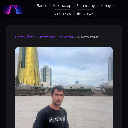
Басты
Анкеталар
Чатты ашу
Қолдау
Байланыс
Қауіпсіздік
Басты бет
/
Анкеталар
/
Алматы
/
Анкета #9681