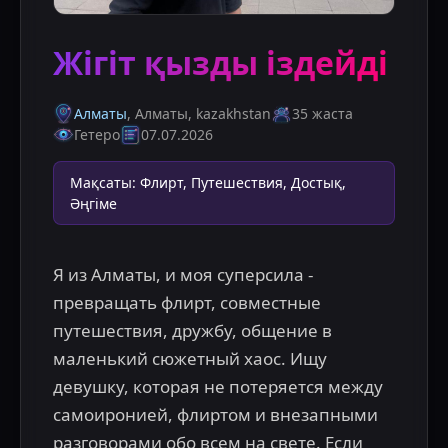
Жігіт қызды іздейді
Алматы
, Алматы
,
kazakhstan
35 жаста
Гетеро
07.07.2026
Мақсаты
:
Флирт, Путешествия, Достық,
Әңгіме
Я из Алматы, и моя суперсила - 
превращать флирт, совместные 
путешествия, дружбу, общение в 
маленький сюжетный хаос. Ищу 
девушку, которая не потеряется между 
самоиронией, флиртом и внезапными 
разговорами обо всем на свете. Если 