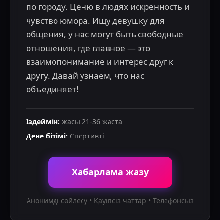
по городу. Ценю в людях искренность и 
чувство юмора. Ищу девушку для 
общения, у нас могут быть свободные 
отношения, где главное — это 
взаимопонимание и интерес друг к 
другу. Давай узнаем, что нас 
объединяет!
Іздеймін
:
жасы
21
-
36
жаста
Дене бітімі
:
Спортивті
Хабарлама жазу
Анонимді сөйлесу • Қауіпсіз чаттар • Телефонсыз