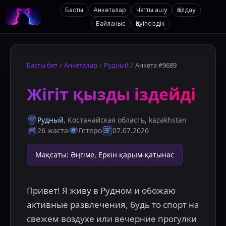
Басты
Анкеталар
Чатты ашу
Қолдау
Байланыс
Қауіпсіздік
Басты бет
/
Анкеталар
/
Рудный
/
Анкета #9689
Жігіт қызды іздейді
Рудный
, Костанайская область
,
kazakhstan
26 жаста
Гетеро
07.07.2026
Мақсаты
:
Әңгіме, Еркін қарым-қатынас
Привет! Я живу в Рудном и обожаю 
активные развлечения, будь то спорт на 
свежем воздухе или вечерние прогулки 