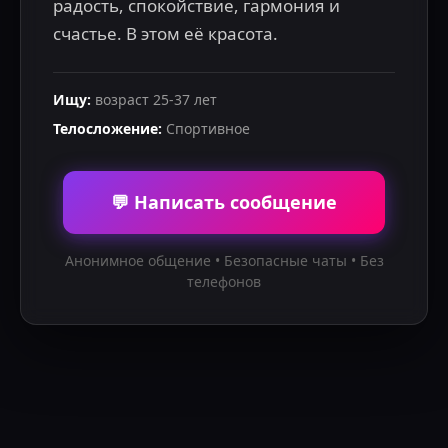
радость, спокойствие, гармония и 
счастье. В этом её красота.
Ищу
:
возраст
25
-
37
лет
Телосложение
:
Спортивное
💬 Написать сообщение
Анонимное общение • Безопасные чаты • Без
телефонов