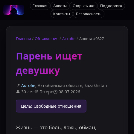
Главная
Анкеты
Открыть чат
Поддержка
Контакты
Безопасность
Главная
/
Объявления
/
Актобе
/
Анкета #9827
Парень ищет
девушку
📍
Актобе
, Актюбинская область
,
kazakhstan
👤
30 лет
💜
Гетеро
🕐
08.07.2026
Цель
:
Свободные отношения
Жизнь — это боль, ложь, обман, 