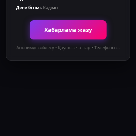
Дене бітімі
:
Кәдімгі
Хабарлама жазу
Анонимді сөйлесу • Қауіпсіз чаттар • Телефонсыз