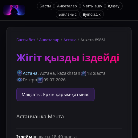
Басты
Анкеталар
Чатты ашу
Қолдау
Байланыс
Қауіпсіздік
Басты бет
/
Анкеталар
/
Астана
/
Анкета #9861
Жігіт қызды іздейді
Астана
, Астана
,
kazakhstan
18 жаста
Гетеро
09.07.2026
Мақсаты
:
Еркін қарым-қатынас
Астанчанка Мечта
Іздеймін
:
жасы
18
-
40
жаста