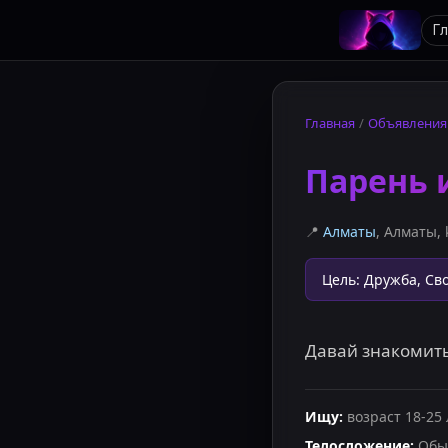
Г
Главная
/
Объявления
Парень 
📍
Алматы
, Алматы
,
Цель
:
Дружба, Св
Давай знакомит
Ищу
:
возраст
18
-
25
Телосложение
:
Обы