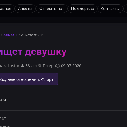
лавная
Анкеты
Открыть чат
Поддержка
Контакты
/
Алматы
/
Анкета #9879
ищет девушку
kazakhstan
👤
33 лет
💜
Гетеро
🕐
09.07.2026
ободные отношения, Флирт
ься
лет
чное