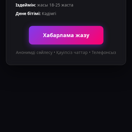
Іздеймін
:
жасы
18
-
25
жаста
Дене бітімі
:
Кәдімгі
Хабарлама жазу
Анонимді сөйлесу • Қауіпсіз чаттар • Телефонсыз