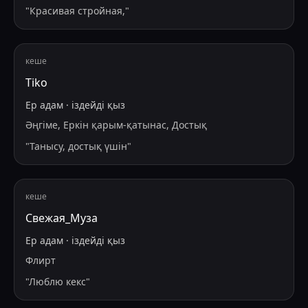
"
Красивая стройная,
"
кеше
Tiko
Ер адам
·
іздейді
қыз
Әңгіме, Еркін қарым-қатынас, Достық
"
Танысу, достық үшін
"
кеше
Свежая_Муза
Ер адам
·
іздейді
қыз
Флирт
"
Люблю кекс
"