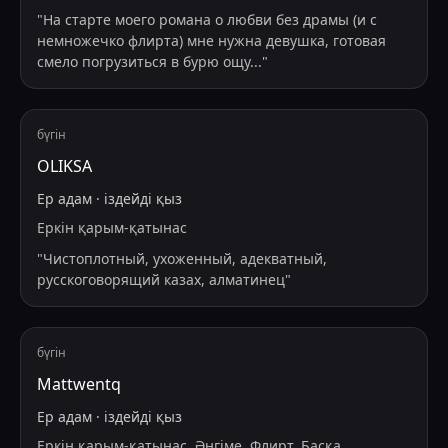
"
На старте моего романа о любви без драмы (и с
немножечко флирта) мне нужна девушка, готовая
смело погрузиться в бурю ощу
...
"
бүгін
OLIKSA
Ер адам
·
іздейді
қыз
Еркін қарым-қатынас
"
Чистоплотный, ухоженный, адекватный,
русскоговорящий казах, алматинец
"
бүгін
Mattwentq
Ер адам
·
іздейді
қыз
Еркін қарым-қатынас, Әңгіме, Флирт, Басқа