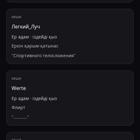
кеше
Легкий_Луч
Ер адам
·
іздейді
қыз
Еркін қарым-қатынас
"
Спортивного телосложения
"
кеше
Werte
Ер адам
·
іздейді
қыз
Флирт
"
...........
"
кеше