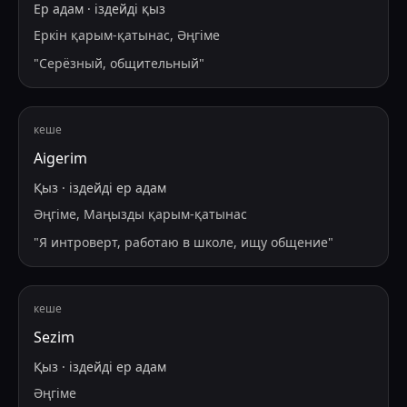
Ер адам
·
іздейді
қыз
Еркін қарым-қатынас, Әңгіме
"
Серёзный, общительный
"
кеше
Aigerim
Қыз
·
іздейді
ер адам
Әңгіме, Маңызды қарым-қатынас
"
Я интроверт, работаю в школе, ищу общение
"
кеше
Sezim
Қыз
·
іздейді
ер адам
Әңгіме