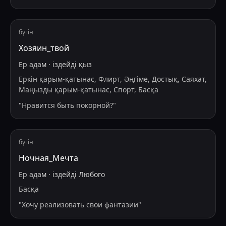
бүгін
Хозяин_твой
Ер адам
·
іздейді
қыз
Еркін қарым-қатынас, Флирт, Әңгіме, Достық, Саяхат,
Маңызды қарым-қатынас, Спорт, Басқа
"
Нравится быть покорной?
"
бүгін
Ночная_Мечта
Ер адам
·
іздейді
Любого
Басқа
"
Хочу реализовать свои фантазии
"