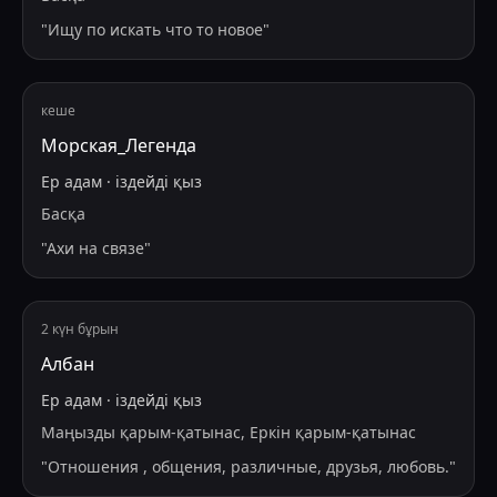
"
Ищу по искать что то новое
"
кеше
Морская_Легенда
Ер адам
·
іздейді
қыз
Басқа
"
Ахи на связе
"
2 күн бұрын
Албан
Ер адам
·
іздейді
қыз
Маңызды қарым-қатынас, Еркін қарым-қатынас
"
Отношения , общения, различные, друзья, любовь.
"