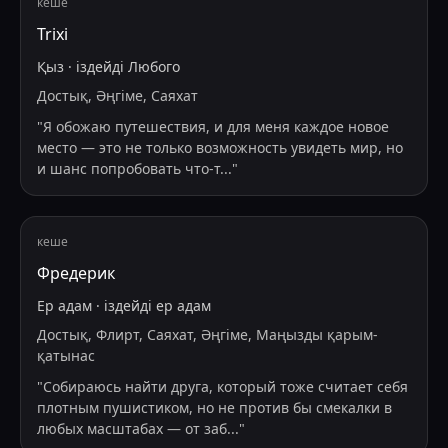
кеше
Trixi
Қыз
·
іздейді
Любого
Достық, Әңгіме, Саяхат
"
Я обожаю путешествия, и для меня каждое новое
место — это не только возможность увидеть мир, но
и шанс попробовать что-т
...
"
кеше
Фредерик
Ер адам
·
іздейді
ер адам
Достық, Флирт, Саяхат, Әңгіме, Маңызды қарым-
қатынас
"
Собираюсь найти друга, который тоже считает себя
плотным пушистиком, но не против бы смекалки в
любых масштабах — от заб
...
"