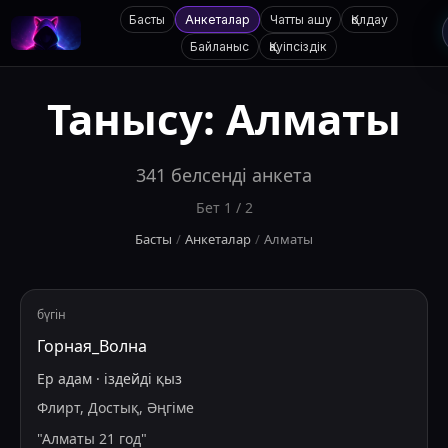
Басты
Анкеталар
Чатты ашу
Қолдау
Байланыс
Қауіпсіздік
Танысу:
Алматы
341
белсенді анкета
Бет
1
/
2
Басты
/
Анкеталар
/
Алматы
бүгін
Горная_Волна
Ер адам
·
іздейді
қыз
Флирт, Достық, Әңгіме
"
Алматы 21 год
"