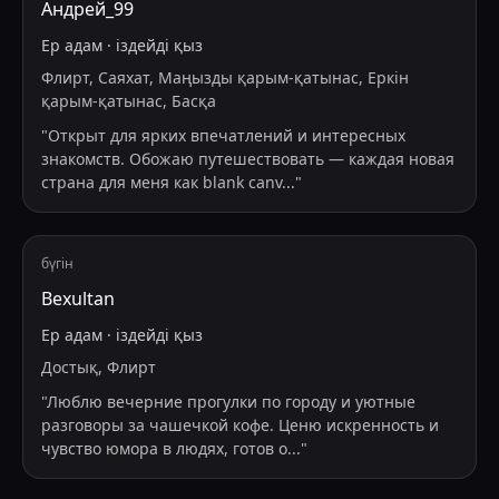
Андрей_99
Ер адам
·
іздейді
қыз
Флирт, Саяхат, Маңызды қарым-қатынас, Еркін
қарым-қатынас, Басқа
"
Открыт для ярких впечатлений и интересных
знакомств. Обожаю путешествовать — каждая новая
страна для меня как blank canv
...
"
бүгін
Bexultan
Ер адам
·
іздейді
қыз
Достық, Флирт
"
Люблю вечерние прогулки по городу и уютные
разговоры за чашечкой кофе. Ценю искренность и
чувство юмора в людях, готов о
...
"