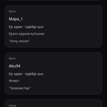
бүгін
Мара_1
Ер адам
·
іздейді
қыз
Еркін қарым-қатынас
"
Хочу ласки
"
бүгін
Abu94
Ер адам
·
іздейді
қыз
Флирт
"
Знакомства
"
кеше