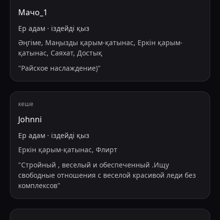
Мачо_1
Ер адам
·
іздейді
қыз
Әңгіме, Маңызды қарым-қатынас, Еркін қарым-
қатынас, Саяхат, Достық
"
Райское наслаждение)
"
кеше
Johnni
Ер адам
·
іздейді
қыз
Еркін қарым-қатынас, Флирт
"
Стройный , веселый и обеспеченный .Ищу
свободные отношения с веселой красивой леди без
комплексов
"