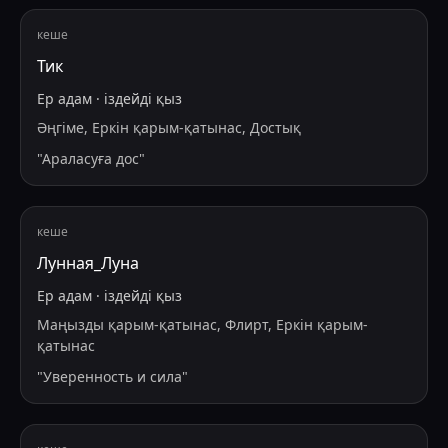
кеше
Тик
Ер адам
·
іздейді
қыз
Әңгіме, Еркін қарым-қатынас, Достық
"
Араласуға дос
"
кеше
Лунная_Луна
Ер адам
·
іздейді
қыз
Маңызды қарым-қатынас, Флирт, Еркін қарым-
қатынас
"
Уверенность и сила
"