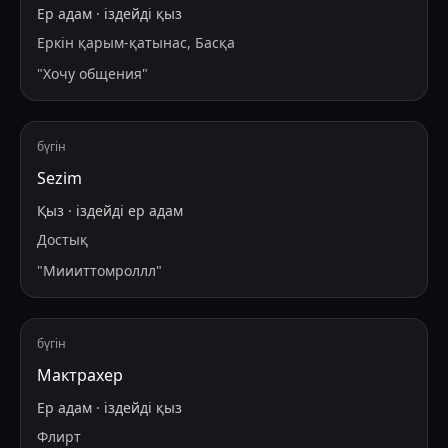
Ер адам
·
іздейді
қыз
Еркін қарым-қатынас, Басқа
"
Хочу общения
"
бүгін
Sezim
Қыз
·
іздейді
ер адам
Достық
"
Миииттомроллл
"
бүгін
Мактрахер
Ер адам
·
іздейді
қыз
Флирт