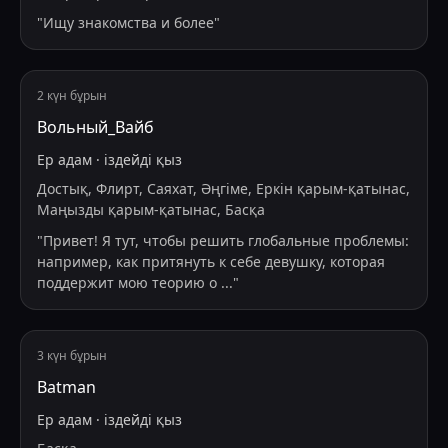
"
Ищу знакомства и более
"
2 күн бұрын
Вольный_Вайб
Ер адам
·
іздейді
қыз
Достық, Флирт, Саяхат, Әңгіме, Еркін қарым-қатынас,
Маңызды қарым-қатынас, Басқа
"
Привет! Я тут, чтобы решить глобальные проблемы:
например, как притянуть к себе девушку, которая
поддержит мою теорию о
...
"
3 күн бұрын
Batman
Ер адам
·
іздейді
қыз