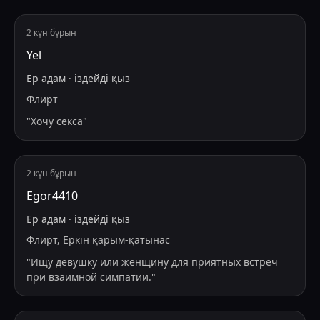
2 күн бұрын
Yel
Ер адам
·
іздейді
қыз
Флирт
"
Хочу секса
"
2 күн бұрын
Egor4410
Ер адам
·
іздейді
қыз
Флирт, Еркін қарым-қатынас
"
Ищу девушку или женщину для приятных встреч
при взаимной симпатии.
"