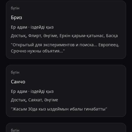
бүгін
Бриз
Ер адам
·
іздейді
қыз
Достық, Флирт, Әңгіме, Еркін қарым-қатынас, Басқа
"
Открытый для экспериментов и поиска... Европеец.
Срочно нужны объятия...
"
бүгін
Санчо
Ер адам
·
іздейді
қыз
Достық, Саяхат, Әңгіме
"
Жасым 30да кыз ыздеймын ибалы гинабатты
"
бүгін