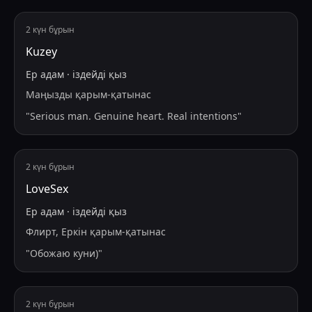
2 күн бұрын
Kuzey
Ер адам
·
іздейді
қыз
Маңызды қарым-қатынас
"
Serious man. Genuine heart. Real intentions
"
2 күн бұрын
LoveSex
Ер адам
·
іздейді
қыз
Флирт, Еркін қарым-қатынас
"
Обожаю куни)
"
2 күн бұрын