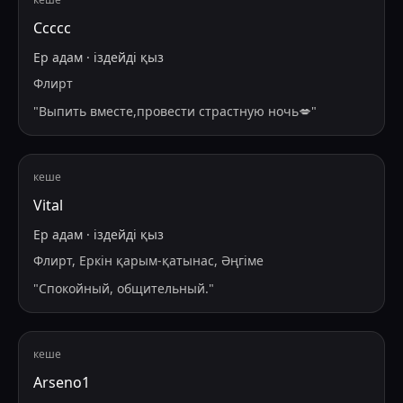
Ссссс
Ер адам
·
іздейді
қыз
Флирт
"
Выпить вместе,провести страстную ночь💋
"
кеше
Vital
Ер адам
·
іздейді
қыз
Флирт, Еркін қарым-қатынас, Әңгіме
"
Спокойный, общительный.
"
кеше
Arseno1