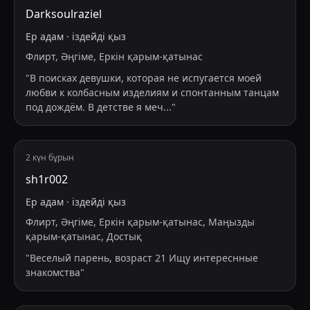
Darksoulraziel
Ер адам
·
іздейді
қыз
Флирт, Әңгіме, Еркін қарым-қатынас
"
В поисках девушки, которая не испугается моей
любви к колбасным изделиям и спонтанным танцам
под дождём. В детстве я меч
...
"
2 күн бұрын
sh1r002
Ер адам
·
іздейді
қыз
Флирт, Әңгіме, Еркін қарым-қатынас, Маңызды
қарым-қатынас, Достық
"
Веселый парень, возраст 21 Ищу интереснные
знакомства
"