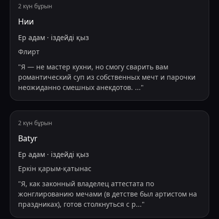
2 күн бұрын
Нии
Ер адам
·
іздейді
қыз
Флирт
"
Я — не мастер кухни, но смогу сварить вам
романтический суп из собственных мечт и парочки
неожиданно смешных анекдотов.
...
"
2 күн бұрын
Batyr
Ер адам
·
іздейді
қыз
Еркін қарым-қатынас
"
Я, как законный владелец аттестата по
жонглированию мечами (в детстве был артистом на
праздниках), готов столкнуться с р
...
"