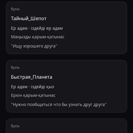
бүгін
Тайный_Шепот
Ер адам
·
іздейді
ер адам
Маңызды қарым-қатынас
"
Ищу хорошего друга
"
бүгін
Быстрая_Планета
Ер адам
·
іздейді
қыз
Еркін қарым-қатынас
"
Нужно пообщаться что бы узнать друг друга
"
бүгін