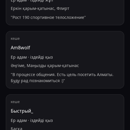
Еркін қарым-қатынас, Флирт
"
Рост 190 спортивное телосложение
"
кеше
Am8wolf
Ер адам
·
іздейді
қыз
Әңгіме, Маңызды қарым-қатынас
"
В процессе общения. Есть цель посетить Алматы.
Буду рад познакомиться :)
"
кеше
Быстрый_
Ер адам
·
іздейді
қыз
Басқа