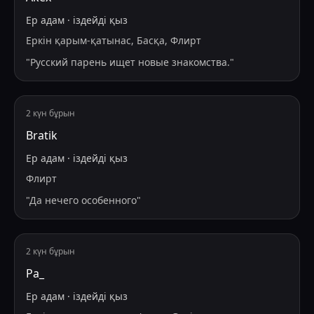
Ер адам
·
іздейді
қыз
Еркін қарым-қатынас, Басқа, Флирт
"
Русский парень ищет новые знакомства.
"
2 күн бұрын
Bratik
Ер адам
·
іздейді
қыз
Флирт
"
Да нечего особенного
"
2 күн бұрын
Ра_
Ер адам
·
іздейді
қыз