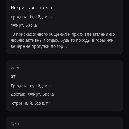
Искристая_Стрела
Ер адам
·
іздейді
қыз
Флирт, Басқа
"
В поисках живого общения и ярких впечатлений! Я
люблю активный отдых, будь то походы в горы или
вечерние прогулки по гор
...
"
бүгін
ат1
Ер адам
·
іздейді
қыз
Достық, Флирт, Басқа
"
строиный, без в/п
"
бүгін