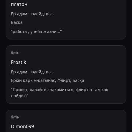
платон
Ер адам
·
іздейді
қыз
Басқа
"
работа , учёба жизни...
"
бүгін
Frostik
Ер адам
·
іздейді
қыз
Еркін қарым-қатынас, Флирт, Басқа
"
Привет, давайте знакомиться, флирт а там как
пойдёт)
"
бүгін
Dimon099