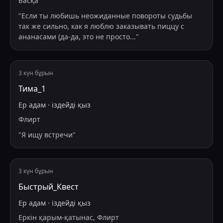
Басқа
"
Если ты любишь неожиданные повороты судьбы
так же сильно, как я люблю заказывать пиццу с
ананасами (да-да, это не просто
...
"
3 күн бұрын
Тима_1
Ер адам
·
іздейді
қыз
Флирт
"
Я ищу встречи
"
3 күн бұрын
Быстрый_Квест
Ер адам
·
іздейді
қыз
Еркін қарым-қатынас, Флирт