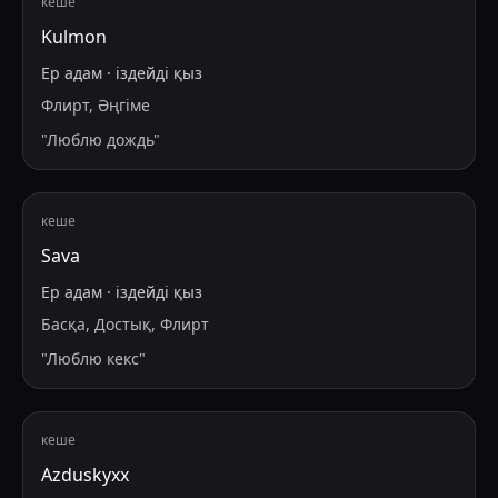
кеше
Kulmon
Ер адам
·
іздейді
қыз
Флирт, Әңгіме
"
Люблю дождь
"
кеше
Sava
Ер адам
·
іздейді
қыз
Басқа, Достық, Флирт
"
Люблю кекс
"
кеше
Azduskyxx