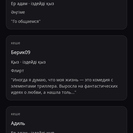
Ер адам
·
іздейді
қыз
Әңгіме
"
Го общаемся
"
кеше
Берик09
Қыз
·
іздейді
қыз
Флирт
"
Иногда я думаю, что моя жизнь — это комедия с
элементами триллера. Выросла на фантастических
идеях о любви, а нашла толь
...
"
кеше
Адиль
Ер адам
·
іздейді
жұп