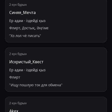
2 күн бұрын
Синяя_Мечта
Ер адам
·
іздейді
қыз
Флирт, Достық, Әңгіме
"
Хз лол чё писать
"
2 күн бұрын
Искристый_Квест
Ер адам
·
іздейді
қыз
Флирт
"
Ищу пошлую ток для обмена
"
2 күн бұрын
Akex