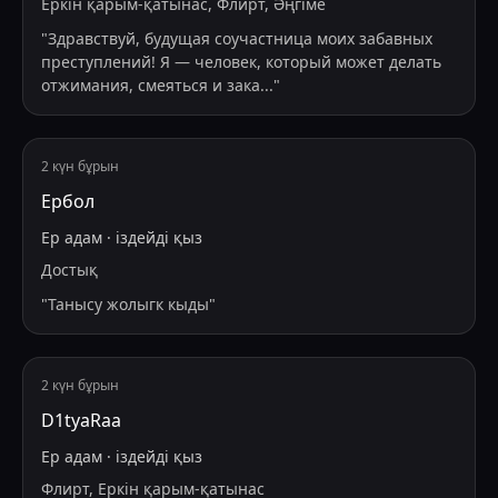
Еркін қарым-қатынас, Флирт, Әңгіме
"
Здравствуй, будущая соучастница моих забавных
преступлений! Я — человек, который может делать
отжимания, смеяться и зака
...
"
2 күн бұрын
Ербол
Ер адам
·
іздейді
қыз
Достық
"
Танысу жолыгк кыды
"
2 күн бұрын
D1tyaRaa
Ер адам
·
іздейді
қыз
Флирт, Еркін қарым-қатынас