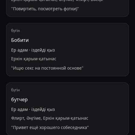
"
Повиртить, посмотреть фотки)
"
бүгін
Бобити
Ер адам
·
іздейді
қыз
Еркін қарым-қатынас
"
Ищю секс на постоянной основе
"
бүгін
бутчер
Ер адам
·
іздейді
қыз
Флирт, Әңгіме, Еркін қарым-қатынас
"
Привет ещё хорошего собеседника
"