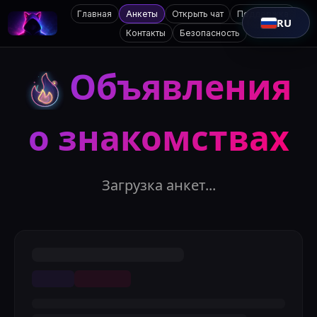
Главная
Анкеты
Открыть чат
Поддержка
RU
Контакты
Безопасность
Объявления
о знакомствах
Загрузка анкет...