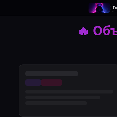
Г
🔥
Объ