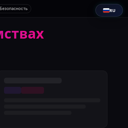
Безопасность
RU
мствах