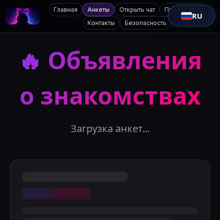
Главная
Анкеты
Открыть чат
Поддержка
RU
Контакты
Безопасность
🔥
Объявления
о знакомствах
Загрузка анкет...